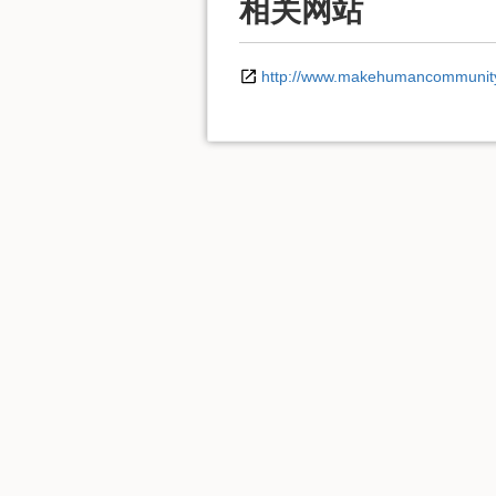
相关网站
http://www.makehumancommunity