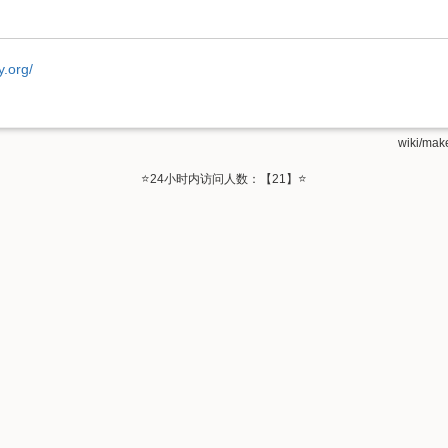
.org/
wiki/mak
⭐24小时内访问人数：【21】⭐