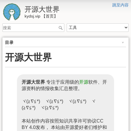
跳至内容
开源大世界
kydsj.vip 【首页】
目录
开源大世界
开源大世界
专注于应用级的
开源
软件、开
源资料的情报收集汇总整理。
ヾ(≧∇≦*)ゝヾ(≧∇≦*)ゝヾ(≧∇≦*)ゝヾ
(≧∇≦*)ゝヾ(≧∇≦*)ゝ
本站创作内容按照知识共享许可协议CC
BY 4.0发布， 本站由开源爱好者们维护和