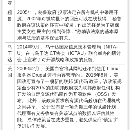
亚
秘
2005年 ，秘鲁政府 投票决定在所有机构中采用开
鲁
源。2002年对微软批评的回应可以在线获得。 秘鲁
政府在该法案的序言中强调，作出选择是为了确保
主要支柱 民主的 得到保障：“激励该法案的基本原
则与法治的基本保证有关。
乌
2014年9月， 乌干达国家信息技术管理局（NITA-
干
U）在与乌干达ICT协会（ICTAU）联合举办的研讨
达
会 上宣布了对开源战略和政策的反馈。
美
2009年2月， 美国白宫将其网站迁移到使用 Linux
国
服务器 Drupal 进行内容管理的 。2016年8月， 美
国政府宣布了一项新的联邦 源代码 政策，该政策规
定至少有20％的由联邦政府或为联邦政府任何机构
开发的自定义源代码应作为开源软件 （OSS）发
布。 此外，该政策要求所有源代码必须在代理机构
之间共享。 公开发布是一项为期三年的试点计划，
代理商有义务收集有关该试点的数据以评估其性
能。 总体政策旨在减少重复，避免供应商“锁定”并
促进协作发展。