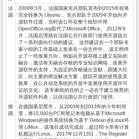
法
2009年3月， 法国国家宪兵部队宣布到2015年前将
国
完全转换为 Ubuntu 。宪兵部队于2005年开始向开
源软件过渡，当时该公司在整个组织中用
OpenOffice.org取代了Microsoft Office。 2012年9
月，法国总理就在法国公共行政部门使用开源提出
了一系列面向行动的建议。 这些建议在一个部际专
家小组的工作基础上发表在一份文件中。 该文档停
止了一些发展方向，例如在开源存根上建立实际的
融合，激活有关融合存根的专业知识网络，改善开
源软件的支持，为选定的存根做出贡献，跟随大社
区，向主要的商业解决方案，跟踪开源的使用及其
效果，在公共信息系统的开发中发展使用开源许可
证的文化。 该专家组的目的之一还在于建立推荐的
开源软件列表，以供法国公共行政部门使用。
德
在德国慕尼黑市， 从2003年到2013年的十年时间
国
里，将15,000台PC和笔记本电脑从基于Microsoft
Windows的操作系统转换为基于 Debian 的Linux环
境 LiMux 。该项目成功完成后，超过80％所有计算
机都运行Linux。 2017年11月13日，The Register