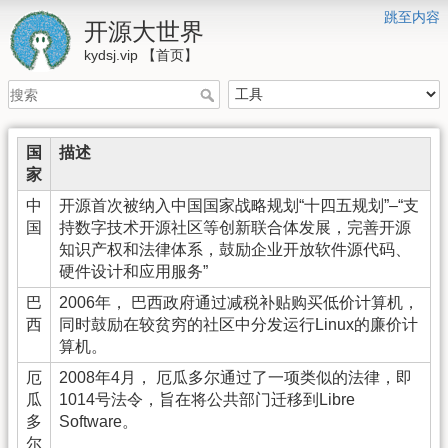
跳至内容
开源大世界
kydsj.vip 【首页】
国
描述
家
中
开源首次被纳入中国国家战略规划“十四五规划”–“支
国
持数字技术开源社区等创新联合体发展，完善开源
知识产权和法律体系，鼓励企业开放软件源代码、
硬件设计和应用服务”
巴
2006年， 巴西政府通过减税补贴购买低价计算机，
西
同时鼓励在较贫穷的社区中分发运行Linux的廉价计
算机。
厄
2008年4月， 厄瓜多尔通过了一项类似的法律，即
瓜
1014号法令，旨在将公共部门迁移到Libre
多
Software。
尔