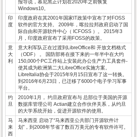
报导说，慕尼黑正计划在2020年之前恢复
Windows10。
印
印度政府在其2001年国家IT政策中宣布了对FOSS
度
软件的官方支持。 2009年，喀拉拉邦政府启动了国
际自由和开源软件中心（ ICFOSS ）。 2015年3
月，印度政府宣布了采用FOSS的政策。
意
意大利军队正在过渡到LibreOffice和 开放文档格式
大
（ODF） 。 国防部将在接下来的一年半中在大约
利
150,000个PC工作站上安装此办公生产力工具套件-
使其成为欧洲第二大LibreOffice实施方案。
LibreItalia协会于2015年9月15日宣布了这一转换。
到2016年6月23日，已迁移了6000个电子学习军事
平台。
约
2010年1月， 约旦政府宣布与 总部位于美国的开源
旦
数据库管理公司 Actian建立合作伙伴关系，从约旦
的大学系统开始，促进开源软件的使用。
马
马来西亚 启动了“马来西亚公共部门开源软件计
来
划”，到2008年节省了数百万美元的专有软件许可。
西